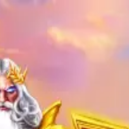
4 Jam Nonstop dengan Ser
genal waktu, itulah sebabnya platform ini menyediak
i memiliki kebebasan mutlak untuk memasang taruhan, m
ran internasional yang mencakup berbagai zona waktu d
as yang terlewatkan oleh para anggotanya.
TOTO sebagai pemimpin pasar di tahun 2026 adalah pe
gkat tinggi dengan sistem redundancy yang canggih, seh
malisir risiko down atau lag yang sering dikeluhkan p