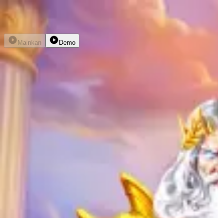
Daftar
Masuk
Mainkan
Demo
Gates of Olympus Super Scatter
pragmatic
kembali
CUANTOTO Togel Online 2
CUANTOTO
memahami bahwa keberuntungan tidak men
selama 24 jam nonstop. Para pemain di Indonesia kin
angka kapan pun mereka inginkan. Dengan jadwal pasa
CUANTOTO memastikan tidak ada satu pun peluang em
Salah satu keunggulan teknis yang menjadikan CUAN
Platform ini mengandalkan teknologi cloud hosting tin
member secara bersamaan. Keandalan server ini memini