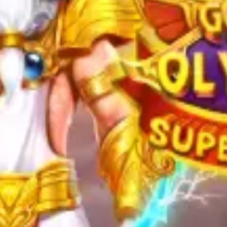
.
an keamanan data sebagai prioritas yang tidak bisa dita
formasi pribadi dan detail transaksi setiap member. Perli
ari ancaman siber pihak ketiga. Dengan sistem yang t
.
m manajemen keuangan yang sangat efisien, di mana p
i bank lokal besar dan layanan
dompet digital terpopule
, terutama bagi pemain yang ingin segera memasang taru
nghadirkan tim
Customer Service profesional
yang siag
emiliki pertanyaan seputar mekanisme permainan di ten
chat. Komitmen pada pelayanan yang humanis dan tanpa 
bil bagi komunitas pemain di Indonesia.